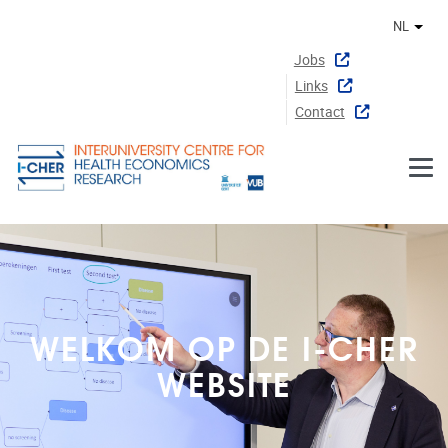
Naar de inhoud
NL
Ander
Jobs
Links
Contact
WELKOM OP DE I-CHER
WEBSITE