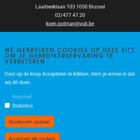
Laarbeeklaan 103
1050
Brussel
02/477.47.20
koen.putman@vub.be
WE GEBRUIKEN COOKIES OP DEZE SITE
OM JE GEBRUIKERSERVARING TE
VERBETEREN
Door op de knop Accepteren te klikken, stem je ermee in dat
wij dit doen.
Required
Statistics
Voorkeuren opslaan
Toestemming intrekken
Accepteer alle cookies