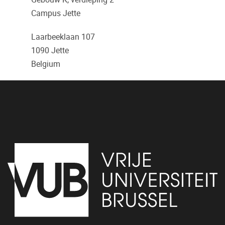
Campus Jette
Laarbeeklaan 107
1090
Jette
Belgium